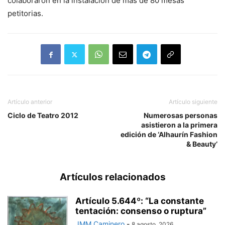
colaboraron en la instalación de más de 80 mesas
petitorias.
Artículo anterior
Artículo siguiente
Ciclo de Teatro 2012
Numerosas personas
asistieron a la primera
edición de ‘Alhaurín Fashion
& Beauty’
Artículos relacionados
Artículo 5.644º: “La constante
tentación: consenso o ruptura”
JMM Caminero
-
8 agosto, 2026