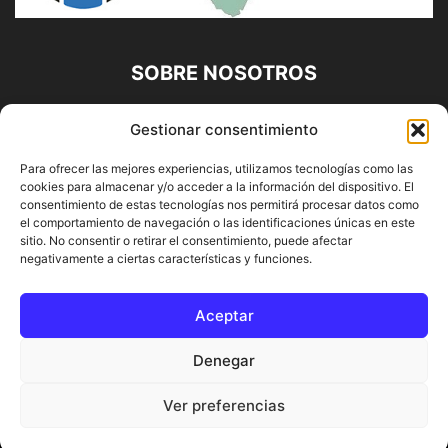
SOBRE NOSOTROS
Diario Alhaurín (www.alhaurindelatorre.com) Propiedad de
Gestionar consentimiento
Francisco E. López López | 639 95 71 95 | Noticias de
Alhaurín de la Torre, Málaga y Provincia|
Para ofrecer las mejores experiencias, utilizamos tecnologías como las
cookies para almacenar y/o acceder a la información del dispositivo. El
Contáctanos:
info@alhaurindelatorre.com
consentimiento de estas tecnologías nos permitirá procesar datos como
el comportamiento de navegación o las identificaciones únicas en este
sitio. No consentir o retirar el consentimiento, puede afectar
SÍGUENOS
negativamente a ciertas características y funciones.
Aceptar
Denegar
© DIARIO ALHAURÍN | Diseñado por INFORMÁTICA ALHAURÍN
Ver preferencias
® 2022