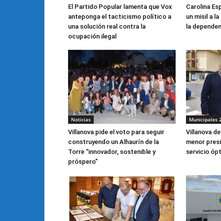
El Partido Popular lamenta que Vox
Carolina Es
anteponga el tacticismo político a
un misil a l
una solución real contra la
la dependen
ocupación ilegal
Noticias
Municipales 
Villanova pide el voto para seguir
Villanova d
construyendo un Alhaurín de la
menor presi
Torre “innovador, sostenible y
servicio óp
próspero”