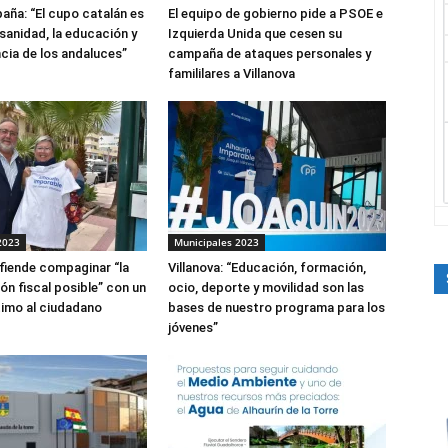
paña: “El cupo catalán es
El equipo de gobierno pide a PSOE e
a sanidad, la educación y
Izquierda Unida que cesen su
cia de los andaluces”
campaña de ataques personales y
famililares a Villanova
2023
Municipales 2023
efiende compaginar “la
Villanova: “Educación, formación,
ón fiscal posible” con un
ocio, deporte y movilidad son las
timo al ciudadano
bases de nuestro programa para los
jóvenes”