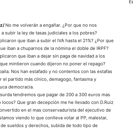
Es
ez/
No me volverán a engañar. ¿Por que no nos
a subir la ley de tasas judiciales a los pobres?
licaron que iban a subir el IVA hasta el 21%? ¿Por que
que iban a chuparnos de la nómina el doble de IRPF?
licaron que iban a dejar sin paga de navidad a los
 que mintieron cuando dijeron no poner el repago?
baila. Nos han estafado y no contentos con las estafas
 el partido más cínico, demagogo, fantasma y
duca democracia.
absurda tendremos que pagar de 200 a 300 euros mas
to locos? Que gran decepción me he llevado con D.Ruiz
convertido en el mas conservadurista del ejecutivo de
tamos viendo lo que conlleva votar al PP, malestar,
s de sueldos y derechos, subida de todo tipo de