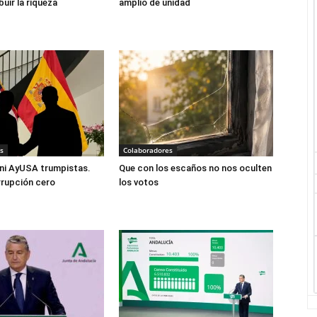
buir la riqueza
amplio de unidad
s
Colaboradores
ni AyUSA trumpistas.
Que con los escaños no nos oculten
rrupción cero
los votos