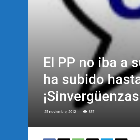
El PP no iba a 
ha subido hasta
¡Sinvergüenzas
25 noviembre, 2012
837