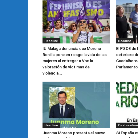
Headline
Headline
IU Málaga denuncia que Moreno
El PSOE de 
Bonilla pone en riesgo la vida de las
deterioro de
mujeres al entregar a Vox la
Guadalhorce 
valoración de víctimas de
Parlamento
violencia...
Headline
Colaboradore
Juanma Moreno presenta el nuevo
Si España e