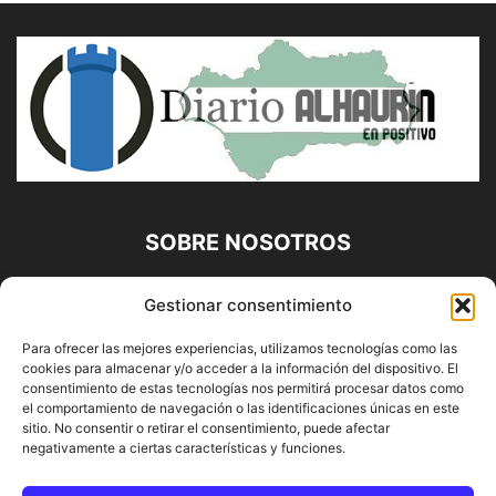
SOBRE NOSOTROS
Diario Alhaurín (www.alhaurindelatorre.com) Propiedad de
Gestionar consentimiento
Francisco E. López López | 639 95 71 95 | Noticias de
Alhaurín de la Torre, Málaga y Provincia|
Para ofrecer las mejores experiencias, utilizamos tecnologías como las
cookies para almacenar y/o acceder a la información del dispositivo. El
Contáctanos:
info@alhaurindelatorre.com
consentimiento de estas tecnologías nos permitirá procesar datos como
el comportamiento de navegación o las identificaciones únicas en este
sitio. No consentir o retirar el consentimiento, puede afectar
SÍGUENOS
negativamente a ciertas características y funciones.