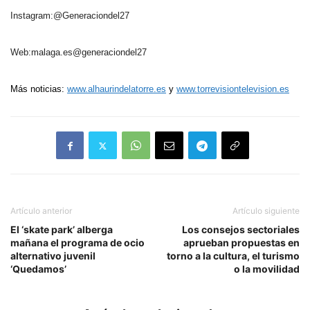
Instagram:@Generaciondel27
Web:malaga.es@generaciondel27
Más noticias
:
www.alhaurindelatorre.es
y
www.torrevisiontelevision.es
Artículo anterior
Artículo siguiente
El ‘skate park’ alberga
Los consejos sectoriales
mañana el programa de ocio
aprueban propuestas en
alternativo juvenil
torno a la cultura, el turismo
‘Quedamos’
o la movilidad