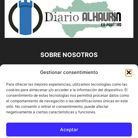
SOBRE NOSOTROS
Diario Alhaurín (www.alhaurindelatorre.com) Propiedad de
Gestionar consentimiento
Francisco E. López López | 639 95 71 95 | Noticias de
Alhaurín de la Torre, Málaga y Provincia|
Para ofrecer las mejores experiencias, utilizamos tecnologías como las
cookies para almacenar y/o acceder a la información del dispositivo. El
Contáctanos:
info@alhaurindelatorre.com
consentimiento de estas tecnologías nos permitirá procesar datos como
el comportamiento de navegación o las identificaciones únicas en este
sitio. No consentir o retirar el consentimiento, puede afectar
SÍGUENOS
negativamente a ciertas características y funciones.
Aceptar