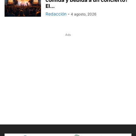
comida y bebida a un concierto?
El...
Redacción
-
4 agosto, 2026
Ads