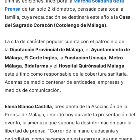
últimas ediciones, incorpora la
Marcha Solidaria de la
Prensa
de tan solo 2 kilómetros, pensada para toda la
familia, cuya recaudación se destinará este año a la
Casa
del Sagrado Corazón (Cotolengo de Málaga).
La cita de carácter popular cuenta con el patrocinio de
la
Diputación Provincial de Málaga
, el
Ayuntamiento de
Málaga
,
El Corte Inglés
, la
Fundación Unicaja,
Metro
Málaga
,
Bidafarma
y el
Hospital Quirónsalud Málaga
,
este último como responsable de la cobertura sanitaria.
Además de medio centenar de entidades, empresas y
medios de comunicación.
Elena Blanco Castilla
, presidenta de la Asociación de la
Prensa de Málaga, recordó hoy durante la presentación del
evento, la amenaza que supone la desinformación para la
libertad de prensa: “Correr de la mano ciudadanía y
periodistas, como hacemos en esta carrera, es una buena