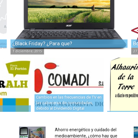
¿Black Friday? ¿Para que?
Bo
1 diciembre, 2015
27
Cambios en las frecuencias de TV en
las cabeceras de comunidades,
debido al Dividendo Digital
Ahorro energético y cuidado del
medioambiente, ¿cómo hay que