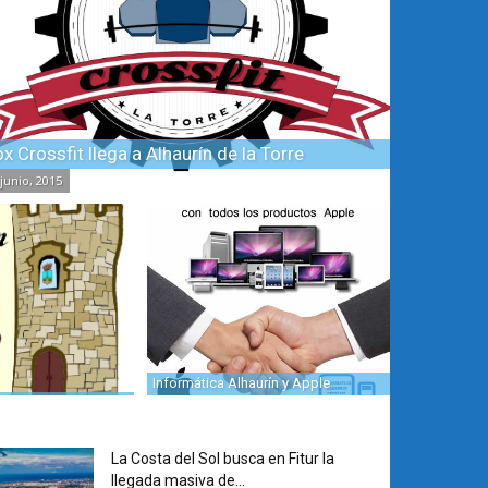
x Crossfit llega a Alhaurín de la Torre
 junio, 2015
Informática Alhaurín y Apple
La Costa del Sol busca en Fitur la
llegada masiva de...