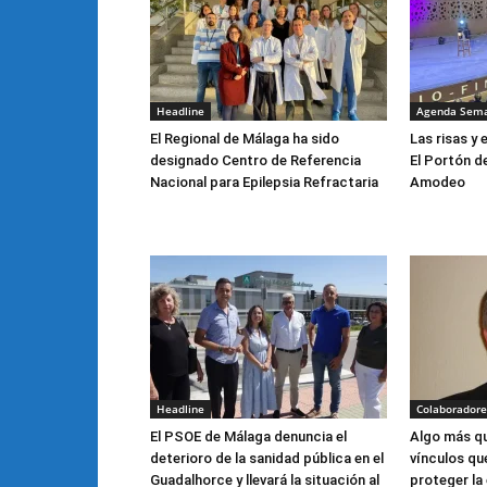
Headline
Agenda Sem
El Regional de Málaga ha sido
Las risas y 
designado Centro de Referencia
El Portón d
Nacional para Epilepsia Refractaria
Amodeo
Headline
Colaboradore
El PSOE de Málaga denuncia el
Algo más qu
deterioro de la sanidad pública en el
vínculos qu
Guadalhorce y llevará la situación al
proteger la