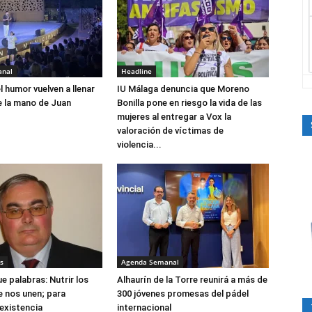
anal
Headline
el humor vuelven a llenar
IU Málaga denuncia que Moreno
e la mano de Juan
Bonilla pone en riesgo la vida de las
mujeres al entregar a Vox la
valoración de víctimas de
violencia...
s
Agenda Semanal
e palabras: Nutrir los
Alhaurín de la Torre reunirá a más de
e nos unen; para
300 jóvenes promesas del pádel
 existencia
internacional