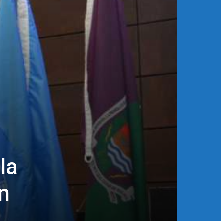
la
ín