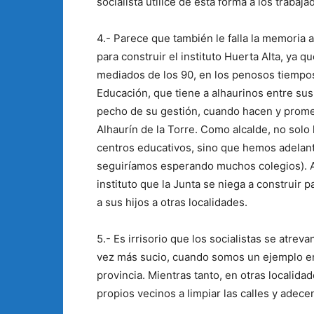
socialista utilice de esta forma a los trabaja
4.- Parece que también le falla la memoria a
para construir el instituto Huerta Alta, ya q
mediados de los 90, en los penosos tiempos 
Educación, que tiene a alhaurinos entre su
pecho de su gestión, cuando hacen y promet
Alhaurín de la Torre. Como alcalde, no solo
centros educativos, sino que hemos adelanta
seguiríamos esperando muchos colegios). 
instituto que la Junta se niega a construir p
a sus hijos a otras localidades.
5.- Es irrisorio que los socialistas se atre
vez más sucio, cuando somos un ejemplo en 
provincia. Mientras tanto, en otras localida
propios vecinos a limpiar las calles y adec