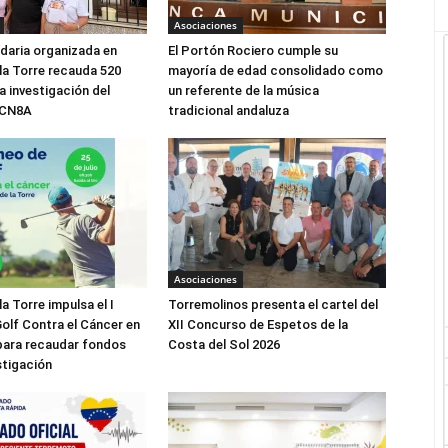
Asociaciones
idaria organizada en
El Portón Rociero cumple su
 la Torre recauda 520
mayoría de edad consolidado como
a investigación del
un referente de la música
SCN8A
tradicional andaluza
Asociaciones
la Torre impulsa el I
Torremolinos presenta el cartel del
olf Contra el Cáncer en
XII Concurso de Espetos de la
para recaudar fondos
Costa del Sol 2026
stigación