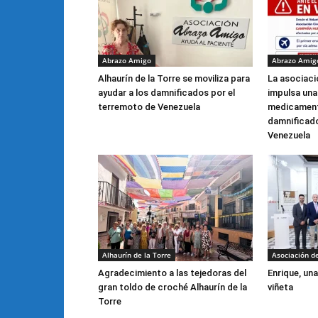
Abrazo Amigo
Abrazo Amig
Alhaurín de la Torre se moviliza para
La asociac
ayudar a los damnificados por el
impulsa una
terremoto de Venezuela
medicament
damnificado
Venezuela
Alhaurín de la Torre
Asociación d
Agradecimiento a las tejedoras del
Enrique, una
gran toldo de croché Alhaurín de la
viñeta
Torre