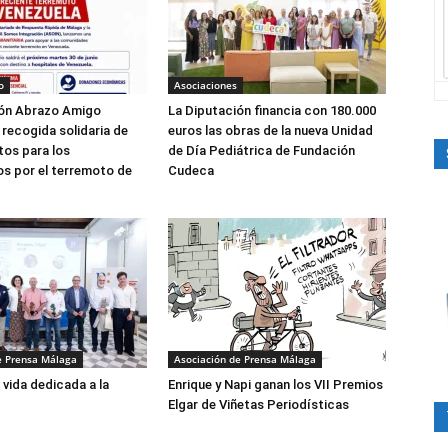
o
Asociaciones
ión Abrazo Amigo
La Diputación financia con 180.000
 recogida solidaria de
euros las obras de la nueva Unidad
os para los
de Día Pediátrica de Fundación
s por el terremoto de
Cudeca
e Prensa Málaga
Asociación de Prensa Málaga
 vida dedicada a la
Enrique y Napi ganan los VII Premios
Elgar de Viñetas Periodísticas