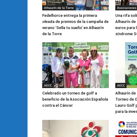
Alhaurín de la Torre
Asociaciones
Fedelhorce entrega la primera
Una rifa sol
oleada de premios de la campaña de
Alhaurín de
verano ‘Sella tu sueño’ en Alhaurín
euros para l
de la Torre
síndrome 
AECC
AECC
Celebrado un torneo de golf a
Alhaurín de 
beneficio de la Asociación Española
Torneo de G
contra el Cáncer
Lauro Golf 
para la inve