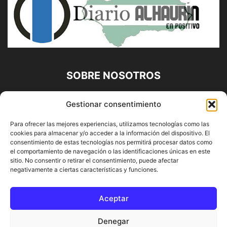
SOBRE NOSOTROS
Diario Alhaurín (www.alhaurindelatorre.com) Propiedad de
Gestionar consentimiento
Francisco E. López López | 639 95 71 95 | Noticias de
Alhaurín de la Torre, Málaga y Provincia|
Para ofrecer las mejores experiencias, utilizamos tecnologías como las
cookies para almacenar y/o acceder a la información del dispositivo. El
Contáctanos:
info@alhaurindelatorre.com
consentimiento de estas tecnologías nos permitirá procesar datos como
el comportamiento de navegación o las identificaciones únicas en este
sitio. No consentir o retirar el consentimiento, puede afectar
SÍGUENOS
negativamente a ciertas características y funciones.
Aceptar
Denegar