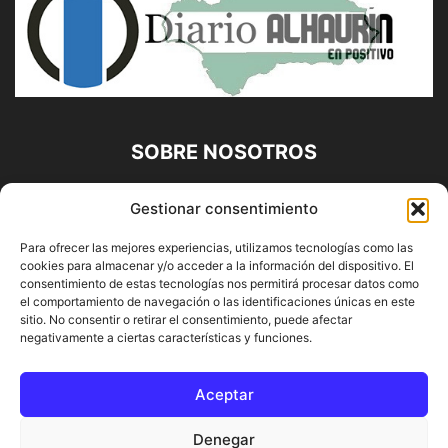
SOBRE NOSOTROS
Diario Alhaurín (www.alhaurindelatorre.com) Propiedad de
Gestionar consentimiento
Francisco E. López López | 639 95 71 95 | Noticias de
Alhaurín de la Torre, Málaga y Provincia|
Para ofrecer las mejores experiencias, utilizamos tecnologías como las
cookies para almacenar y/o acceder a la información del dispositivo. El
Contáctanos:
info@alhaurindelatorre.com
consentimiento de estas tecnologías nos permitirá procesar datos como
el comportamiento de navegación o las identificaciones únicas en este
sitio. No consentir o retirar el consentimiento, puede afectar
SÍGUENOS
negativamente a ciertas características y funciones.
Aceptar
Denegar