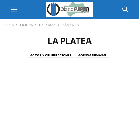
Inicio
Cultura
La Platea
Página 16
LA PLATEA
ACTOS Y CELEBRACIONES
AGENDA SEMANAL
ASOCIACIÓN JUAN NAVARRO
BANDA MÚSICA
BIBLIOTECA
CENTRO CULTURAL PROVINCIAL
CENTRO CULTURAL VICENTE ALEIXANDRE
CENTRO DE CULTURA ASIÁTICA DE MÁLAGA
CENTRO SESMERO
COFRADÍAS
CONCIERTOS Y MÚSICA
CONFERENCIAS Y CHARLAS
ENTREVISTAS
ESCUELA DE MÚSICA
ESTIVALH
EXPOSICIONES
FINCA EL PORTÓN
FLAMENCO
FOLCLORE
FOTOGRÁFIA
HISPANIA WARGAMES
LA PLATEA
LITERALH
MARTA LÓPEZ
MUSEO DE LA EDUCACIÓN
MUSEO DEL VIDRIO Y CRISTAL DE MÁLAGA
OXO MUSEO DEL VIDEOJUEGO
PEKADO
PEÑA TORRE DEL CANTE
PORTÓN DEL JAZZ
PREMIO DE INVESTIGACIÓN ‘JULIÁN SESMERO RUIZ’