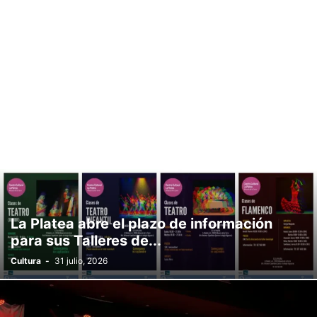
RECONOCIMIENTOS Y GALARDONES
REVISTA LDE
SEMANA SANTA
TALLER DE BAILE
TEATRO
TORRE DE COPLAS
TORRE DEL CANTE
La Platea abre el plazo de información
para sus Talleres de...
Cultura
-
31 julio, 2026