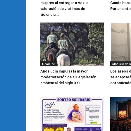
mujeres al entregar a Vox la
Guadalhorce 
valoración de víctimas de
Parlamento
violencia...
Headline
Alhaurín de l
Andalucía impulsa la mayor
Los aseos d
modernización de su legislación
se adaptar
ambiental del siglo XXI
ostomizad