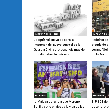
Alhaurín de la Torre
Alhaurín de l
Joaquín Villanova celebra la
Fedelhorce 
licitación del nuevo cuartel de la
oleada de p
Guardia Civil, pero denuncia más de
verano ‘Sell
dos décadas de retraso
de la Torre
Headline
Headline
IU Málaga denuncia que Moreno
El PSOE de 
Bonilla pone en riesgo la vida de las
deterioro de