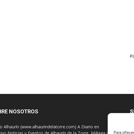
Po
BRE NOSOTROS
S
io Alhaurín (www.alhaurindelatorre.com) A Diario en
tivo Noticias y Eventos de Alhaurín de la Torre, Málaga y
Para ofrecer