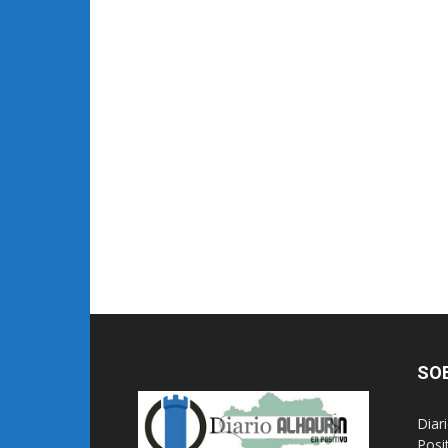
SO
Diar
Posi