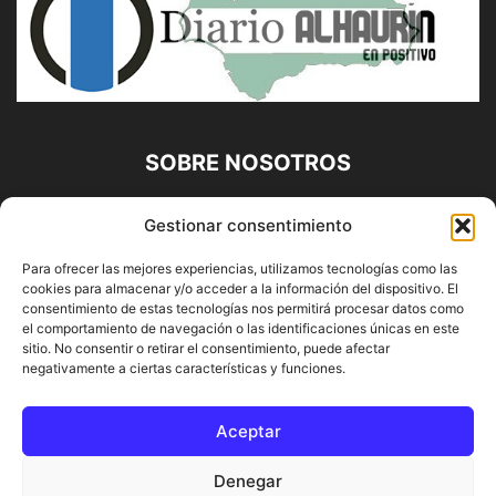
SOBRE NOSOTROS
Diario Alhaurín (www.alhaurindelatorre.com) Propiedad de
Gestionar consentimiento
Francisco E. López López | 639 95 71 95 | Noticias de
Alhaurín de la Torre, Málaga y Provincia|
Para ofrecer las mejores experiencias, utilizamos tecnologías como las
cookies para almacenar y/o acceder a la información del dispositivo. El
Contáctanos:
info@alhaurindelatorre.com
consentimiento de estas tecnologías nos permitirá procesar datos como
el comportamiento de navegación o las identificaciones únicas en este
sitio. No consentir o retirar el consentimiento, puede afectar
SÍGUENOS
negativamente a ciertas características y funciones.
Aceptar
Denegar