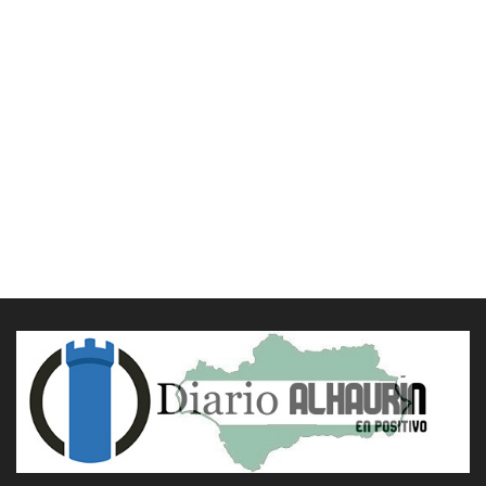
ISIDOROS KARDERINIS
IVÁN CHAMIZO
JACINTO MARTÍNEZ
JESÚS D. LÓPEZ
JESÚS RELINQUE
JMM CAMINERO
JOSÉ ANTONIO SIERRA
JOSÉ MATEOS MARISCAL
JOSÉ SARRIA
JOSÉ MANUEL MORENO CAMPOS
JULIO ROLDAN
LA COCINA DE PAZ
LA NOVIA ROJA DE LA PRENSA
LA PLATAFORMA
LAUROTOONS
LOLA GALLEGO
LORENZO JOSÉ RAMET DEL PINO
LUIS ARIAS RUIZ
LUZ
MANUEL JOSÉ ÁGUILA
MARGARITA BOKUSU MINA
MARÍA DAMIANI
MARÍA ISABEL GARCÍA
MARIANO CABRERO BÁRCENA
MCARMEN MESTANZA
MOISÉS S. PALMERO ARANDA
MYLENE WOLF
NURIA SUÁREZ
PATRICIA CONOR
PATRICIA MARÍN RUEDA
PAZ MARTÍNEZ
RAFAEL ALFONSO ALFARO GARCÍA
RAQUEL ARIAS
ROBERTO PÉREZ FOTÓGRAFO
ROMÁN SERRA
ROSA MACÍAS
SALVADOR RODRÍGUEZ LORENTE
SIN LASANGRE
SUSANA LÓPEZ CHICÓN
USTED OPINA
VÍCTOR CORCOBA HERRERO
VIRTU SALCEDO
WALTER PIMIENTA