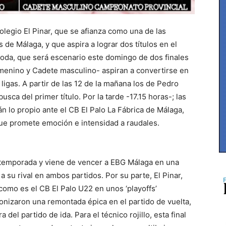
legio El Pinar, que se afianza como una de las
de Málaga, y que aspira a lograr dos títulos en el
roda, que será escenario este domingo de dos finales
emenino y Cadete masculino- aspiran a convertirse en
igas. A partir de las 12 de la mañana los de Pedro
ca del primer título. Por la tarde -17.15 horas-; las
n lo propio ante el CB El Palo La Fábrica de Málaga,
ue promete emoción e intensidad a raudales.
ta temporada y viene de vencer a EBG Málaga en una
 su rival en ambos partidos. Por su parte, El Pinar,
l como es el CB El Palo U22 en unos ‘playoffs’
nizaron una remontada épica en el partido de vuelta,
del partido de ida. Para el técnico rojillo, esta final