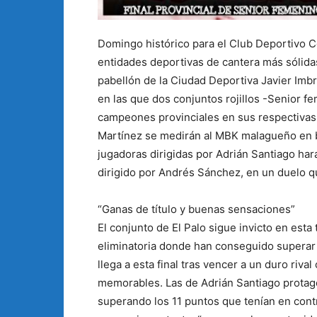
Domingo histórico para el Club Deportivo Co
entidades deportivas de cantera más sólidas 
pabellón de la Ciudad Deportiva Javier Imb
en las que dos conjuntos rojillos -Senior f
campeones provinciales en sus respectivas l
Martínez se medirán al MBK malagueño en bus
jugadoras dirigidas por Adrián Santiago hará
dirigido por Andrés Sánchez, en un duelo q
“Ganas de título y buenas sensaciones”
El conjunto de El Palo sigue invicto en es
eliminatoria donde han conseguido superar a
llega a esta final tras vencer a un duro riva
memorables. Las de Adrián Santiago protago
superando los 11 puntos que tenían en contra 