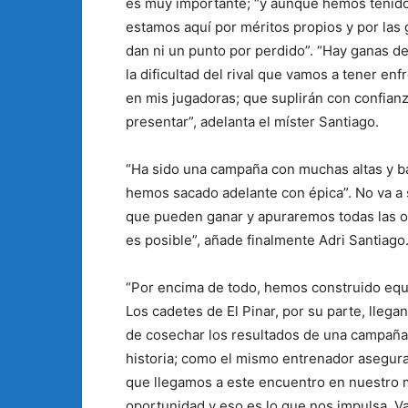
es muy importante; “y aunque hemos tenido 
estamos aquí por méritos propios y por las 
dan ni un punto por perdido”. “Hay ganas 
la dificultad del rival que vamos a tener enf
en mis jugadoras; que suplirán con confianz
presentar”, adelanta el míster Santiago.
“Ha sido una campaña con muchas altas y baj
hemos sacado adelante con épica”. No va a se
que pueden ganar y apuraremos todas las o
es posible”, añade finalmente Adri Santiago
“Por encima de todo, hemos construido equ
Los cadetes de El Pinar, por su parte, llega
de cosechar los resultados de una campañ
historia; como el mismo entrenador asegur
que llegamos a este encuentro en nuestro
oportunidad y eso es lo que nos impulsa. V