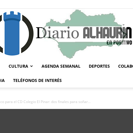
CULTURA
AGENDA SEMANAL
DEPORTES
COLAB
Diario
IA
TELÉFONOS DE INTERÉS
o para el CD Colegio El Pinar: dos finales para soñar...
Alhaurín