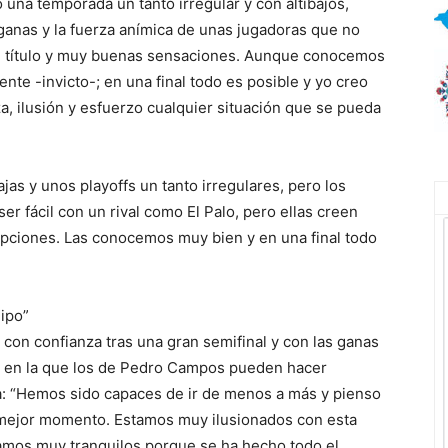
una temporada un tanto irregular y con altibajos,
ganas y la fuerza anímica de unas jugadoras que no
de título y muy buenas sensaciones. Aunque conocemos
rente -invicto-; en una final todo es posible y yo creo
a, ilusión y esfuerzo cualquier situación que se pueda
as y unos playoffs un tanto irregulares, pero los
r fácil con un rival como El Palo, pero ellas creen
pciones. Las conocemos muy bien y en una final todo
.
ipo”
n con confianza tras una gran semifinal y con las ganas
a en la que los de Pedro Campos pueden hacer
a: “Hemos sido capaces de ir de menos a más y pienso
 mejor momento. Estamos muy ilusionados con esta
amos muy tranquilos porque se ha hecho todo el