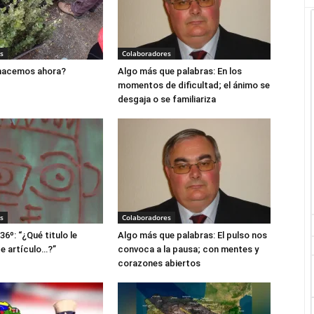
s
Colaboradores
 hacemos ahora?
Algo más que palabras: En los
momentos de dificultad; el ánimo se
desgaja o se familiariza
s
Colaboradores
36º: “¿Qué titulo le
Algo más que palabras: El pulso nos
e artículo…?”
convoca a la pausa; con mentes y
corazones abiertos