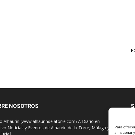
Po
BRE NOSOTROS
S
io Alhaurín (www.alhaurindelatorre.com) A Diario en
tivo Noticias y Eventos de Alhaurín de la Torre, Málaga y
Para ofrecer
almacenar y/
lucía|