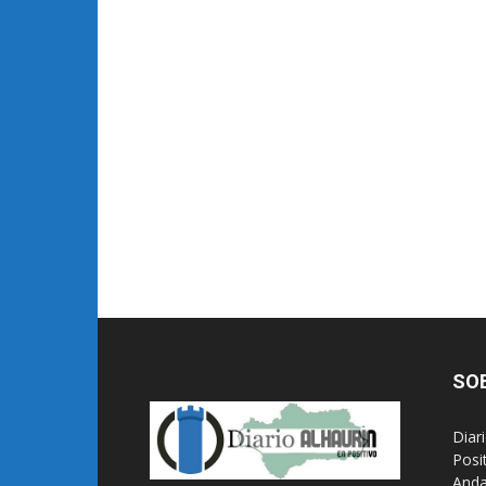
SO
Diar
Posi
Anda