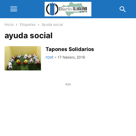
Inicio
Etiquetas
Ayuda social
ayuda social
Tapones Solidarios
root
-
17 febrero, 2016
Ads