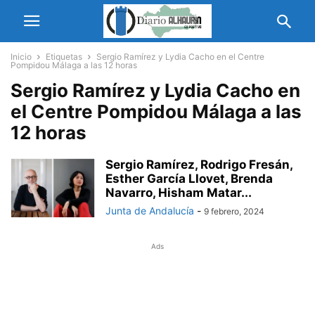
Inicio
Etiquetas
Sergio Ramírez y Lydia Cacho en el Centre
Pompidou Málaga a las 12 horas
Sergio Ramírez y Lydia Cacho en
el Centre Pompidou Málaga a las
12 horas
Sergio Ramírez, Rodrigo Fresán,
Esther García Llovet, Brenda
Navarro, Hisham Matar...
Junta de Andalucía
-
9 febrero, 2024
Ads