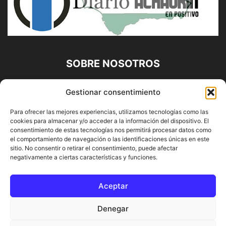
SOBRE NOSOTROS
Diario Alhaurín (www.alhaurindelatorre.com) Propiedad de
Gestionar consentimiento
Francisco E. López López | 639 95 71 95 | Noticias de
Alhaurín de la Torre, Málaga y Provincia|
Para ofrecer las mejores experiencias, utilizamos tecnologías como las
cookies para almacenar y/o acceder a la información del dispositivo. El
Contáctanos:
info@alhaurindelatorre.com
consentimiento de estas tecnologías nos permitirá procesar datos como
el comportamiento de navegación o las identificaciones únicas en este
sitio. No consentir o retirar el consentimiento, puede afectar
SÍGUENOS
negativamente a ciertas características y funciones.
Aceptar
Denegar