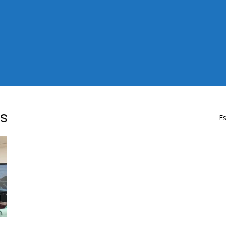
as
Es