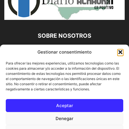
SOBRE NOSOTROS
Diario Alhaurín (www.alhaurindelatorre.com) Propiedad de
Gestionar consentimiento
Francisco E. López López | 639 95 71 95 | Noticias de
Alhaurín de la Torre, Málaga y Provincia|
Para ofrecer las mejores experiencias, utilizamos tecnologías como las
cookies para almacenar y/o acceder a la información del dispositivo. El
Contáctanos:
info@alhaurindelatorre.com
consentimiento de estas tecnologías nos permitirá procesar datos como
el comportamiento de navegación o las identificaciones únicas en este
sitio. No consentir o retirar el consentimiento, puede afectar
SÍGUENOS
negativamente a ciertas características y funciones.
Aceptar
Denegar