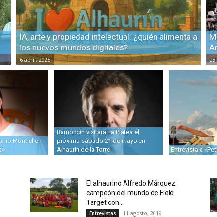
IA, arte y propiedad intelectual: ¿quién alimenta a
Ma
los nuevos mundos digitales?
Ar
6 abril, 2025
23 
Ramoncín visitará La Platea el
onio Montiel en
próximo sábado 21 de mayo en
a»
Alhaurín de la Torre
Entrevista a «Pe
El alhaurino Alfredo Márquez,
campeón del mundo de Field
Target con...
11 agosto, 2019
Entrevistas