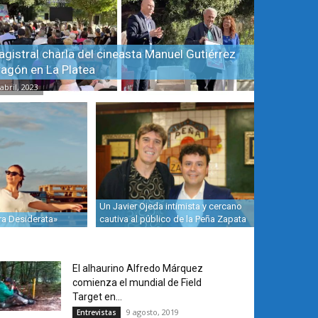
gistral charla del cineasta Manuel Gutiérrez
agón en La Platea
abril, 2023
Un Javier Ojeda intimista y cercano
tra Desiderata»
cautiva al público de la Peña Zapata
El alhaurino Alfredo Márquez
comienza el mundial de Field
Target en...
9 agosto, 2019
Entrevistas