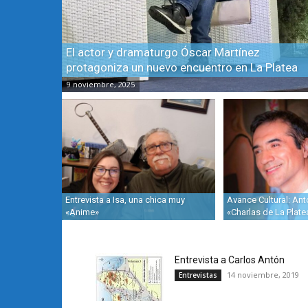
El actor y dramaturgo Óscar Martínez
protagoniza un nuevo encuentro en La Platea
9 noviembre, 2025
Entrevista a Isa, una chica muy
Avance Cultural: Ant
«Anime»
«Charlas de La Plate
Entrevista a Carlos Antón
14 noviembre, 2019
Entrevistas