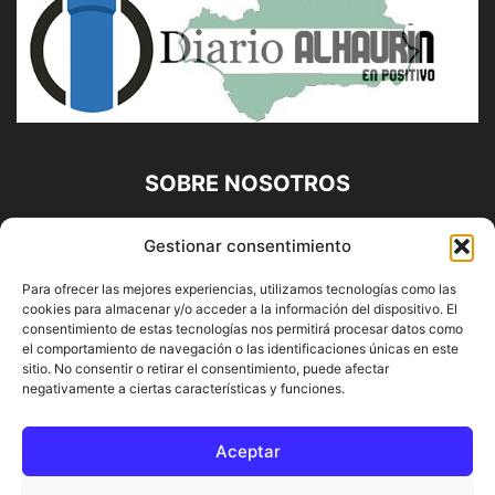
SOBRE NOSOTROS
Diario Alhaurín (www.alhaurindelatorre.com) Propiedad de
Gestionar consentimiento
Francisco E. López López | 639 95 71 95 | Noticias de
Alhaurín de la Torre, Málaga y Provincia|
Para ofrecer las mejores experiencias, utilizamos tecnologías como las
cookies para almacenar y/o acceder a la información del dispositivo. El
Contáctanos:
info@alhaurindelatorre.com
consentimiento de estas tecnologías nos permitirá procesar datos como
el comportamiento de navegación o las identificaciones únicas en este
sitio. No consentir o retirar el consentimiento, puede afectar
SÍGUENOS
negativamente a ciertas características y funciones.
Aceptar