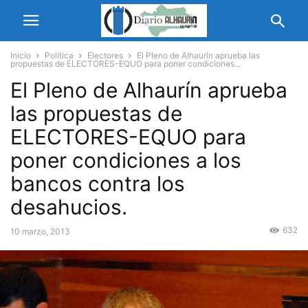
Inicio
Política
Electores
El Pleno de Alhaurín aprueba las
propuestas de ELECTORES-EQUO para poner condiciones...
El Pleno de Alhaurín aprueba
las propuestas de
ELECTORES-EQUO para
poner condiciones a los
bancos contra los
desahucios.
632
10 marzo, 2013