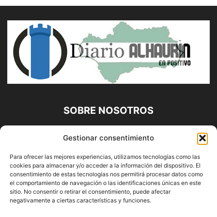
SOBRE NOSOTROS
Diario Alhaurín (www.alhaurindelatorre.com) Propiedad de
Gestionar consentimiento
Francisco E. López López | 639 95 71 95 | Noticias de
Alhaurín de la Torre, Málaga y Provincia|
Para ofrecer las mejores experiencias, utilizamos tecnologías como las
cookies para almacenar y/o acceder a la información del dispositivo. El
Contáctanos:
info@alhaurindelatorre.com
consentimiento de estas tecnologías nos permitirá procesar datos como
el comportamiento de navegación o las identificaciones únicas en este
sitio. No consentir o retirar el consentimiento, puede afectar
SÍGUENOS
negativamente a ciertas características y funciones.