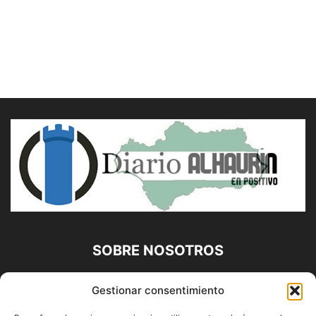
SOBRE NOSOTROS
Diario Alhaurín (www.alhaurindelatorre.com) Propiedad de
Gestionar consentimiento
Francisco E. López López | 639 95 71 95 | Noticias de
Alhaurín de la Torre, Málaga y Provincia|