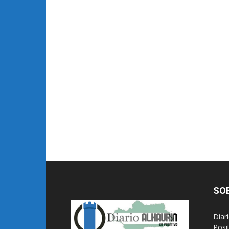
SO
Diar
Posi