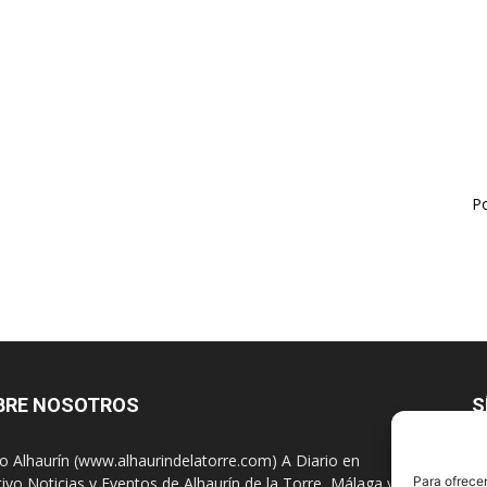
Po
BRE NOSOTROS
S
io Alhaurín (www.alhaurindelatorre.com) A Diario en
tivo Noticias y Eventos de Alhaurín de la Torre, Málaga y
Para ofrecer