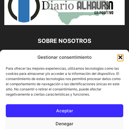
SOBRE NOSOTROS
Diario Alhaurín (www.alhaurindelatorre.com) Propiedad de
Gestionar consentimiento
Francisco E. López López | 639 95 71 95 | Noticias de
Alhaurín de la Torre, Málaga y Provincia|
Para ofrecer las mejores experiencias, utilizamos tecnologías como las
cookies para almacenar y/o acceder a la información del dispositivo. El
Contáctanos:
info@alhaurindelatorre.com
consentimiento de estas tecnologías nos permitirá procesar datos como
el comportamiento de navegación o las identificaciones únicas en este
sitio. No consentir o retirar el consentimiento, puede afectar
SÍGUENOS
negativamente a ciertas características y funciones.
Aceptar
Denegar