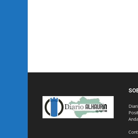
SO
Diar
Posi
Anda
Cont