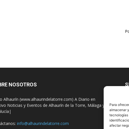
Po
BRE NOSOTROS
S
io Alhaurín (www.alhaurindelatorre.com) A Diario en
tivo Noticias y Eventos de Alhaurín de la Torre, Málaga y
Para ofrecer
almacenar y/
lucía|
tecnologías
identificaci
áctanos:
info@alhaurindelatorre.com
afectar nega