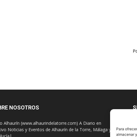
Po
BRE NOSOTROS
S
io Alhaurín (www.alhaurindelatorre.com) A Diario en
tivo Noticias y Eventos de Alhaurín de la Torre, Málaga y
Para ofrecer
almacenar y/
lucía|