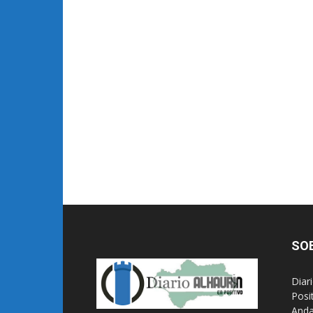
SO
Diar
Posi
Anda