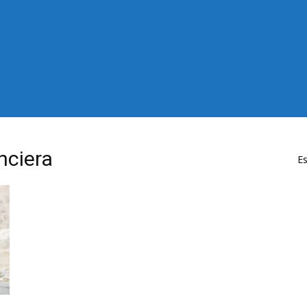
nciera
Es