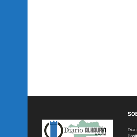
SO
Diar
Posi