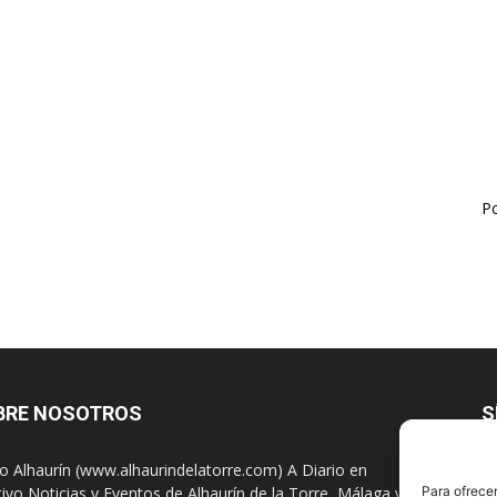
Po
BRE NOSOTROS
S
io Alhaurín (www.alhaurindelatorre.com) A Diario en
tivo Noticias y Eventos de Alhaurín de la Torre, Málaga y
Para ofrecer