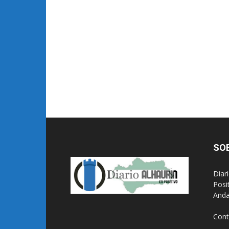
SO
Diar
Posi
Anda
Cont