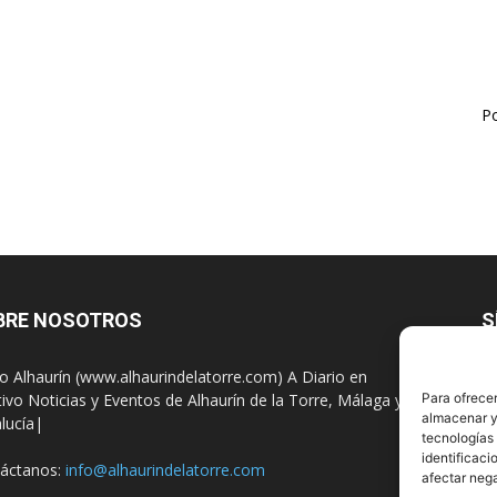
Po
BRE NOSOTROS
S
io Alhaurín (www.alhaurindelatorre.com) A Diario en
tivo Noticias y Eventos de Alhaurín de la Torre, Málaga y
Para ofrecer
almacenar y/
lucía|
tecnologías
identificaci
áctanos:
info@alhaurindelatorre.com
afectar nega