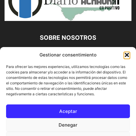
SOBRE NOSOTROS
Diario Alhaurín (www.alhaurindelatorre.com) Propiedad de
Gestionar consentimiento
Francisco E. López López | 639 95 71 95 | Noticias de
Alhaurín de la Torre, Málaga y Provincia|
Para ofrecer las mejores experiencias, utilizamos tecnologías como las
cookies para almacenar y/o acceder a la información del dispositivo. El
Contáctanos:
info@alhaurindelatorre.com
consentimiento de estas tecnologías nos permitirá procesar datos como
el comportamiento de navegación o las identificaciones únicas en este
sitio. No consentir o retirar el consentimiento, puede afectar
SÍGUENOS
negativamente a ciertas características y funciones.
Aceptar
Denegar