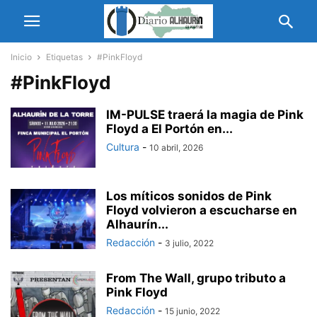
Inicio
Etiquetas
#PinkFloyd
#PinkFloyd
IM-PULSE traerá la magia de Pink
Floyd a El Portón en...
Cultura
-
10 abril, 2026
Los míticos sonidos de Pink
Floyd volvieron a escucharse en
Alhaurín...
Redacción
-
3 julio, 2022
From The Wall, grupo tributo a
Pink Floyd
Redacción
-
15 junio, 2022