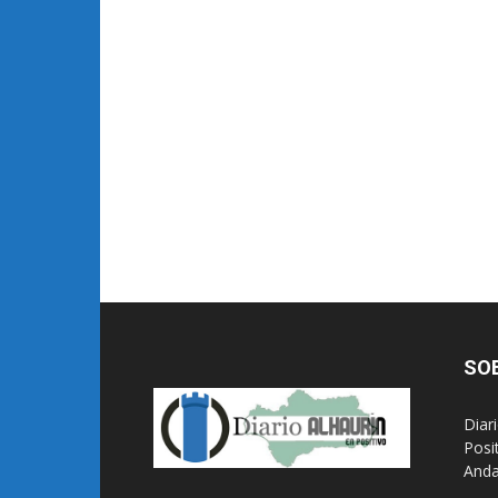
SO
Diar
Posi
Anda