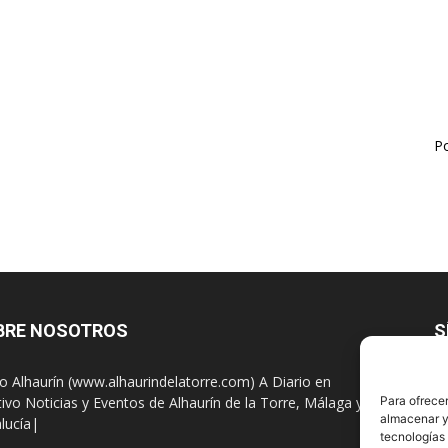
Po
BRE NOSOTROS
S
io Alhaurín (www.alhaurindelatorre.com) A Diario en
tivo Noticias y Eventos de Alhaurín de la Torre, Málaga y
Para ofrecer
almacenar y/
lucía|
tecnologías