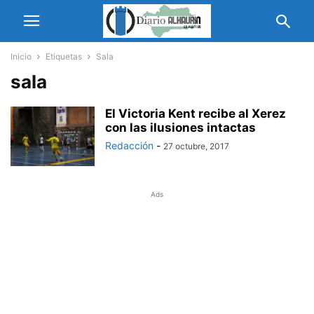
Inicio
Etiquetas
Sala
sala
El Victoria Kent recibe al Xerez
con las ilusiones intactas
Redacción
-
27 octubre, 2017
Ads