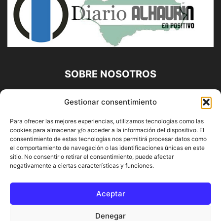
SOBRE NOSOTROS
Diario Alhaurín (www.alhaurindelatorre.com) Propiedad de
Gestionar consentimiento
Francisco E. López López | 639 95 71 95 | Noticias de
Alhaurín de la Torre, Málaga y Provincia|
Para ofrecer las mejores experiencias, utilizamos tecnologías como las
cookies para almacenar y/o acceder a la información del dispositivo. El
Contáctanos:
info@alhaurindelatorre.com
consentimiento de estas tecnologías nos permitirá procesar datos como
el comportamiento de navegación o las identificaciones únicas en este
sitio. No consentir o retirar el consentimiento, puede afectar
SÍGUENOS
negativamente a ciertas características y funciones.
Aceptar
Denegar