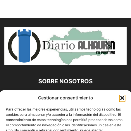
SOBRE NOSOTROS
Diario Alhaurín (www.alhaurindelatorre.com) Propiedad de
Gestionar consentimiento
Francisco E. López López | 639 95 71 95 | Noticias de
Alhaurín de la Torre, Málaga y Provincia|
Para ofrecer las mejores experiencias, utilizamos tecnologías como las
cookies para almacenar y/o acceder a la información del dispositivo. El
Contáctanos:
info@alhaurindelatorre.com
consentimiento de estas tecnologías nos permitirá procesar datos como
el comportamiento de navegación o las identificaciones únicas en este
sitio. No consentir o retirar el consentimiento, puede afectar