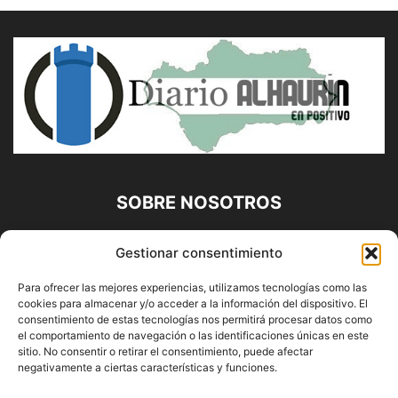
SOBRE NOSOTROS
Diario Alhaurín (www.alhaurindelatorre.com) Propiedad de
Gestionar consentimiento
Francisco E. López López | 639 95 71 95 | Noticias de
Alhaurín de la Torre, Málaga y Provincia|
Para ofrecer las mejores experiencias, utilizamos tecnologías como las
cookies para almacenar y/o acceder a la información del dispositivo. El
Contáctanos:
info@alhaurindelatorre.com
consentimiento de estas tecnologías nos permitirá procesar datos como
el comportamiento de navegación o las identificaciones únicas en este
sitio. No consentir o retirar el consentimiento, puede afectar
SÍGUENOS
negativamente a ciertas características y funciones.