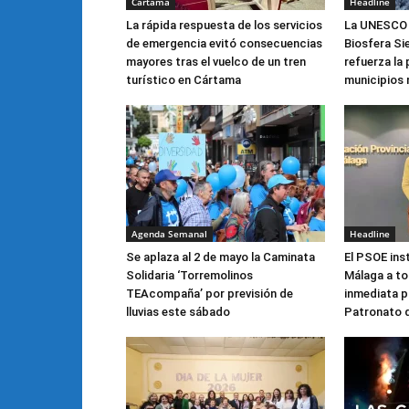
Cártama
Headline
La rápida respuesta de los servicios
La UNESCO a
de emergencia evitó consecuencias
Biosfera Sie
mayores tras el vuelco de un tren
refuerza la
turístico en Cártama
municipios
Agenda Semanal
Headline
Se aplaza al 2 de mayo la Caminata
El PSOE ins
Solidaria ‘Torremolinos
Málaga a t
TEAcompaña’ por previsión de
inmediata pa
lluvias este sábado
Patronato 