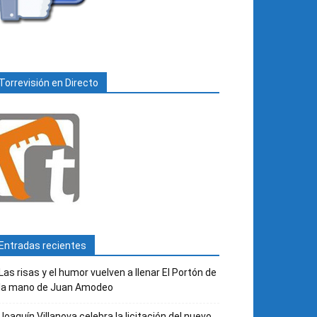
Torrevisión en Directo
Entradas recientes
Las risas y el humor vuelven a llenar El Portón de
la mano de Juan Amodeo
Joaquín Villanova celebra la licitación del nuevo