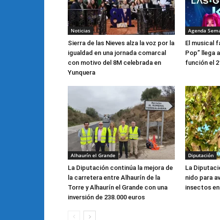
Noticias
Agenda Sem
Sierra de las Nieves alza la voz por la
El musical f
igualdad en una jornada comarcal
Pop” llega 
con motivo del 8M celebrada en
función el 
Yunquera
Alhaurín el Grande
Diputación
La Diputación continúa la mejora de
La Diputaci
la carretera entre Alhaurín de la
nido para a
Torre y Alhaurín el Grande con una
insectos en 
inversión de 238.000 euros