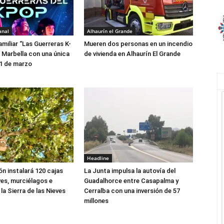
anal
Alhaurín el Grande
amiliar “Las Guerreras K-
Mueren dos personas en un incendio
a Marbella con una única
de vivienda en Alhaurín El Grande
21 de marzo
Headline
ón instalará 120 cajas
La Junta impulsa la autovía del
ves, murciélagos e
Guadalhorce entre Casapalma y
la Sierra de las Nieves
Cerralba con una inversión de 57
millones