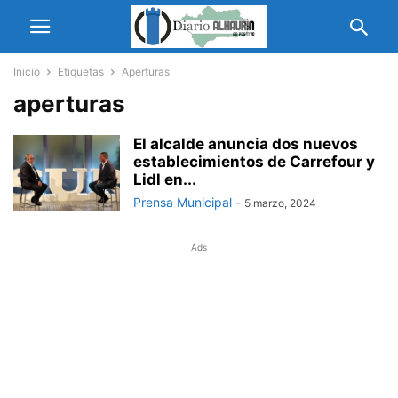
Inicio
Etiquetas
Aperturas
aperturas
El alcalde anuncia dos nuevos
establecimientos de Carrefour y
Lidl en...
Prensa Municipal
-
5 marzo, 2024
Ads