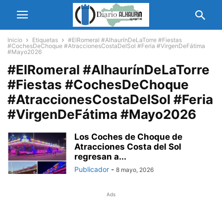
Inicio
Etiquetas
#ElRomeral #AlhaurínDeLaTorre #Fiestas
#CochesDeChoque #AtraccionesCostaDelSol #Feria #VirgenDeFátima
#Mayo2026
#ElRomeral #AlhaurínDeLaTorre
#Fiestas #CochesDeChoque
#AtraccionesCostaDelSol #Feria
#VirgenDeFátima #Mayo2026
Los Coches de Choque de
Atracciones Costa del Sol
regresan a...
Publicador
-
8 mayo, 2026
Ads