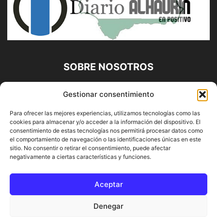
SOBRE NOSOTROS
Diario Alhaurín (www.alhaurindelatorre.com) Propiedad de
Gestionar consentimiento
Francisco E. López López | 639 95 71 95 | Noticias de
Alhaurín de la Torre, Málaga y Provincia|
Para ofrecer las mejores experiencias, utilizamos tecnologías como las
cookies para almacenar y/o acceder a la información del dispositivo. El
Contáctanos:
info@alhaurindelatorre.com
consentimiento de estas tecnologías nos permitirá procesar datos como
el comportamiento de navegación o las identificaciones únicas en este
sitio. No consentir o retirar el consentimiento, puede afectar
SÍGUENOS
negativamente a ciertas características y funciones.
Aceptar
Denegar