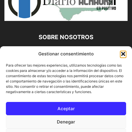
SOBRE NOSOTROS
Diario Alhaurín (www.alhaurindelatorre.com) Propiedad de
Gestionar consentimiento
Francisco E. López López | 639 95 71 95 | Noticias de
Alhaurín de la Torre, Málaga y Provincia|
Para ofrecer las mejores experiencias, utilizamos tecnologías como las
cookies para almacenar y/o acceder a la información del dispositivo. El
Contáctanos:
info@alhaurindelatorre.com
consentimiento de estas tecnologías nos permitirá procesar datos como
el comportamiento de navegación o las identificaciones únicas en este
sitio. No consentir o retirar el consentimiento, puede afectar
SÍGUENOS
negativamente a ciertas características y funciones.
Aceptar
Denegar