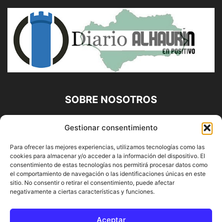
SOBRE NOSOTROS
Diario Alhaurín (www.alhaurindelatorre.com) Propiedad de
Gestionar consentimiento
Francisco E. López López | 639 95 71 95 | Noticias de
Alhaurín de la Torre, Málaga y Provincia|
Para ofrecer las mejores experiencias, utilizamos tecnologías como las
cookies para almacenar y/o acceder a la información del dispositivo. El
Contáctanos:
info@alhaurindelatorre.com
consentimiento de estas tecnologías nos permitirá procesar datos como
el comportamiento de navegación o las identificaciones únicas en este
sitio. No consentir o retirar el consentimiento, puede afectar
SÍGUENOS
negativamente a ciertas características y funciones.
Aceptar