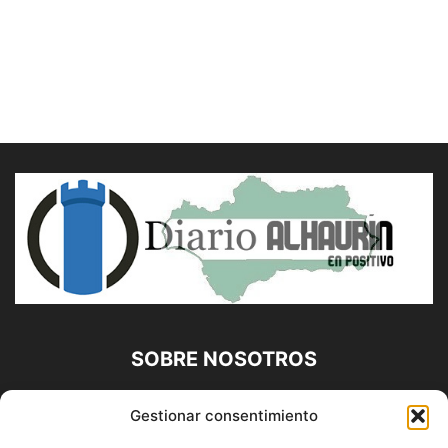
SOBRE NOSOTROS
Diario Alhaurín (www.alhaurindelatorre.com) Propiedad de
Gestionar consentimiento
Francisco E. López López | 639 95 71 95 | Noticias de
Alhaurín de la Torre, Málaga y Provincia|