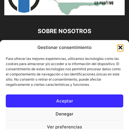
SOBRE NOSOTROS
Diario Alhaurín (www.alhaurindelatorre.com) Propiedad de
Gestionar consentimiento
Francisco E. López López | 639 95 71 95 | Noticias de
Alhaurín de la Torre, Málaga y Provincia|
Para ofrecer las mejores experiencias, utilizamos tecnologías como las
cookies para almacenar y/o acceder a la información del dispositivo. El
Contáctanos:
info@alhaurindelatorre.com
consentimiento de estas tecnologías nos permitirá procesar datos como
el comportamiento de navegación o las identificaciones únicas en este
sitio. No consentir o retirar el consentimiento, puede afectar
SÍGUENOS
negativamente a ciertas características y funciones.
Aceptar
Denegar
© DIARIO ALHAURÍN | Diseñado por INFORMÁTICA ALHAURÍN
Ver preferencias