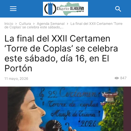
Inicio
Cultura
Agenda Semanal
La final del XXII Certamen ‘Torre
de Coplas’ se celebra este sábado,...
La final del XXII Certamen
‘Torre de Coplas’ se celebra
este sábado, día 16, en El
Portón
847
11 mayo, 2026