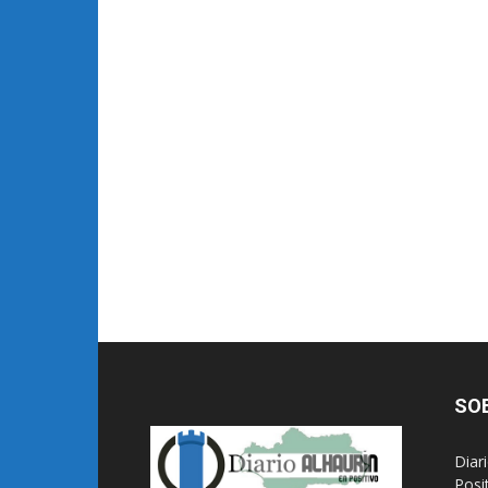
SO
Diar
Posi