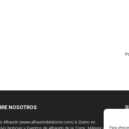
Po
BRE NOSOTROS
S
io Alhaurín (www.alhaurindelatorre.com) A Diario en
tivo Noticias y Eventos de Alhaurín de la Torre, Málaga y
Para ofrecer